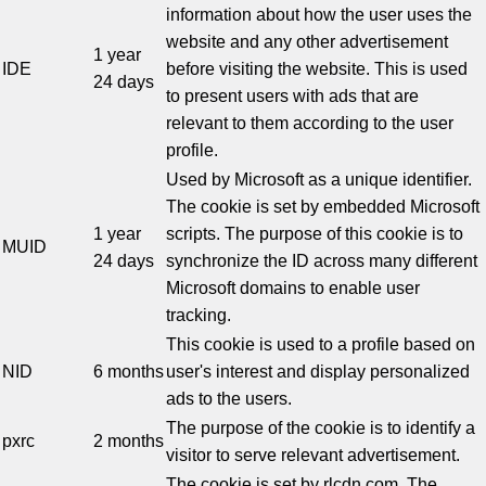
information about how the user uses the
website and any other advertisement
1 year
IDE
before visiting the website. This is used
24 days
to present users with ads that are
relevant to them according to the user
profile.
Used by Microsoft as a unique identifier.
The cookie is set by embedded Microsoft
1 year
scripts. The purpose of this cookie is to
MUID
24 days
synchronize the ID across many different
Microsoft domains to enable user
tracking.
This cookie is used to a profile based on
NID
6 months
user's interest and display personalized
ads to the users.
The purpose of the cookie is to identify a
pxrc
2 months
visitor to serve relevant advertisement.
The cookie is set by rlcdn.com. The