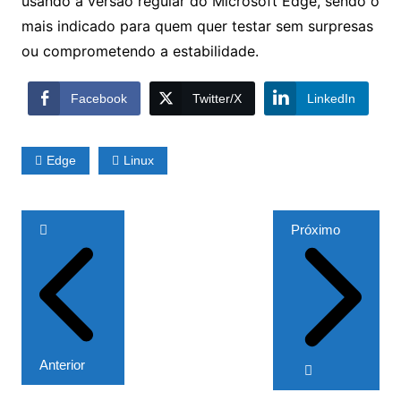
usando a versão regular do Microsoft Edge, sendo o
mais indicado para quem quer testar sem surpresas
ou comprometendo a estabilidade.
Facebook
Twitter/X
LinkedIn
Edge
Linux
Navegação
Próximo
de
Post
Anterior